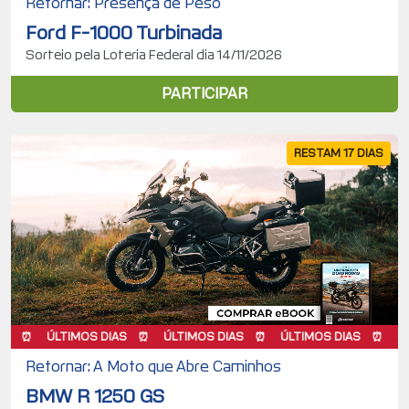
Retornar: Presença de Peso
Ford F-1000 Turbinada
Sorteio pela Loteria Federal dia 14/11/2026
PARTICIPAR
RESTAM 17 DIAS
ÚLTIMOS DIAS
ÚLTIMOS DIAS
ÚLTIMOS DIAS
ÚLTIMO
Retornar: A Moto que Abre Caminhos
BMW R 1250 GS