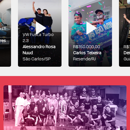
x LT
VW Fusca Turbo
res
2.3
Alessandro Rosa
R$150.000,00
R$
Nuud
Carlos Teixeira
Den
São Carlos/SP
Resende/RJ
Gu